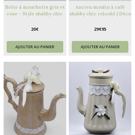
Boîte à mouchoirs gris et
Ancien moulin à café
rose – Style shabby chic
shabby chic relooké | Déco
romantique
vintage unique
20
€
29
€
95
AJOUTER AU PANIER
AJOUTER AU PANIER