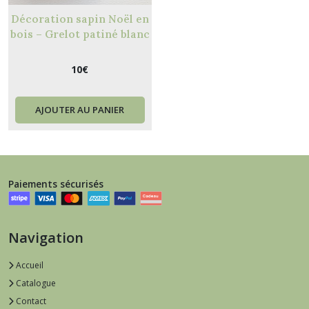
Décoration sapin Noël en
bois – Grelot patiné blanc
avec bonnet rouge et
flocons
10
€
AJOUTER AU PANIER
Paiements sécurisés
Navigation
Accueil
Catalogue
Contact