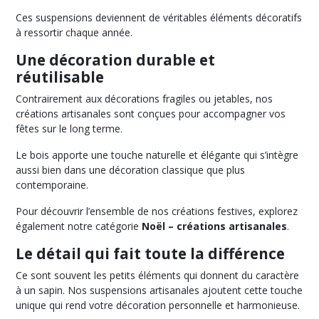
Ces suspensions deviennent de véritables éléments décoratifs
à ressortir chaque année.
COURONNES
DE
Une décoration durable et
NOËL
réutilisable
(6)
Contrairement aux décorations fragiles ou jetables, nos
créations artisanales sont conçues pour accompagner vos
COMPTE
fêtes sur le long terme.
À
REBOURS
Le bois apporte une touche naturelle et élégante qui s’intègre
-
CALENDRIERS
aussi bien dans une décoration classique que plus
DE
contemporaine.
L'AVENT
(3)
Pour découvrir l’ensemble de nos créations festives, explorez
également notre catégorie
Noël – créations artisanales
.
Le détail qui fait toute la différence
Afficher
les
Ce sont souvent les petits éléments qui donnent du caractère
à un sapin. Nos suspensions artisanales ajoutent cette touche
résultats
unique qui rend votre décoration personnelle et harmonieuse.