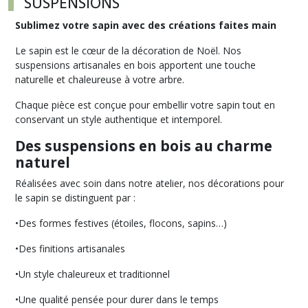
SUSPENSIONS
RÉUTILISABLES
(3)
Sublimez votre sapin avec des créations faites main
Le sapin est le cœur de la décoration de Noël. Nos
PHOTOPHORES-
suspensions artisanales en bois apportent une touche
DÉCORATION
naturelle et chaleureuse à votre arbre.
DE
TABLE
Chaque pièce est conçue pour embellir votre sapin tout en
(12)
conservant un style authentique et intemporel.
Des suspensions en bois au charme
MUGS
naturel
DE
NOEL
Réalisées avec soin dans notre atelier, nos décorations pour
(8)
le sapin se distinguent par :
•Des formes festives (étoiles, flocons, sapins…)
DÉCORATION
POUR
•Des finitions artisanales
LE
SAPIN
•Un style chaleureux et traditionnel
&
SUSPENSIONS
•Une qualité pensée pour durer dans le temps
(1)