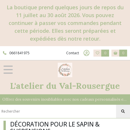
Fermer
La boutique prend quelques jours de repos du
11 juillet au 30 août 2026. Vous pouvez
continuer à passer vos commandes pendant
FILTRES
cette période. Elles seront préparées et
Tous
expédiées dès notre retour.
les
produits
0661841975
Contact
0
0
LA
DECO
SELON
LA
SAISON
NOEL
L'atelier du Val-Rousergue
-
CRÉATIONS
ARTISANALES
Offrez des souvenirs inoubliables avec nos cadeaux personnalisés et uniques
LES
SACS
DÉCORATION POUR LE SAPIN &
CADEAUX