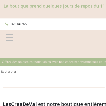
La boutique prend quelques jours de repos du 11 
0661841975
Offrez des souvenirs inoubliables avec nos cadeaux personnalisés et u
LesCreaDeVal
est notre boutique entièrem