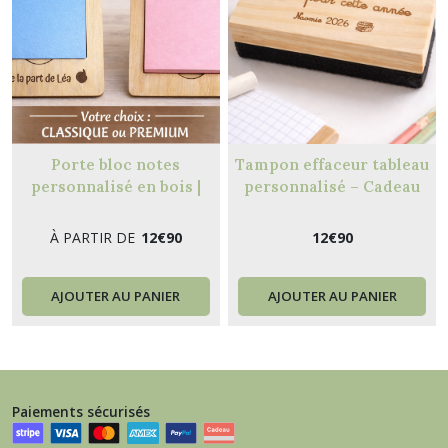
Porte bloc notes
Tampon effaceur tableau
personnalisé en bois |
personnalisé – Cadeau
Cadeau maîtresse
maître maîtresse fin
d’année – Message -
À PARTIR DE
12
€
90
12
€
90
Prénom et motif au choix
AJOUTER AU PANIER
AJOUTER AU PANIER
Paiements sécurisés