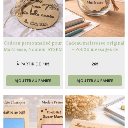
Cadeau personnalisé pour
Cadeau maîtresse original
Maîtresse, Nounou, ATSEM
– Pot 30 messages de
– Médaillon bois & fleurs
remerciement fin d’année
séchées
scolaire
À PARTIR DE
18
€
26
€
AJOUTER AU PANIER
AJOUTER AU PANIER