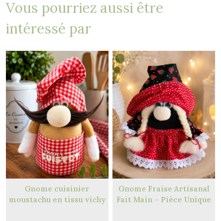
Vous pourriez aussi être
intéressé par
Gnome cuisinier
Gnome Fraise Artisanal
moustachu en tissu vichy
Fait Main – Pièce Unique
rouge – Décoration
de Décoration