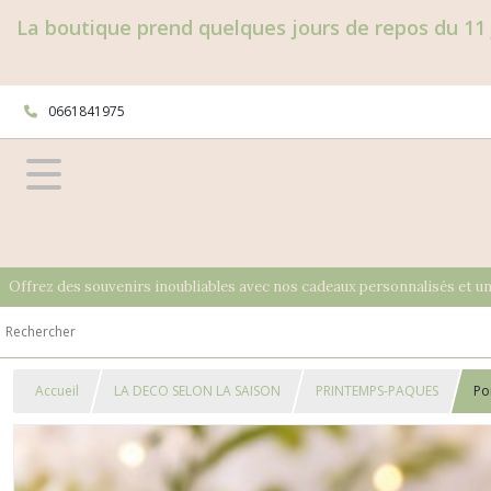
La boutique prend quelques jours de repos du 11 
0661841975
Offrez des souvenirs inoubliables avec nos cadeaux personnalisés et u
Accueil
LA DECO SELON LA SAISON
PRINTEMPS-PAQUES
Po