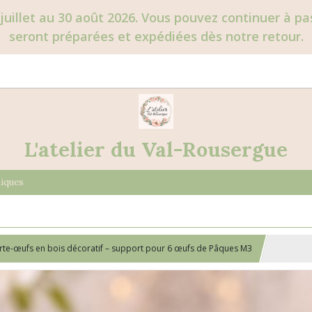
juillet au 30 août 2026. Vous pouvez continuer à 
seront préparées et expédiées dès notre retour.
L'atelier du Val-Rousergue
niques
rte-œufs en bois décoratif – support pour 6 œufs de Pâques M3