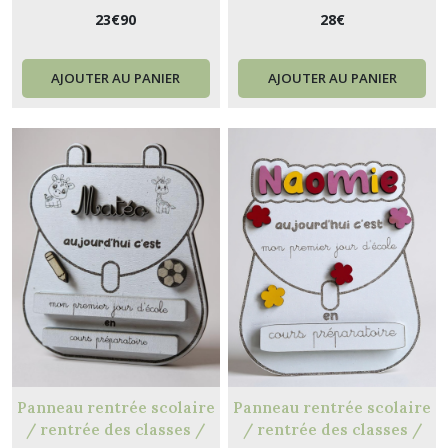
Nouveau-né à 24 mois
pièces Nouveau-né à 24
23
€
90
28
€
mois pour vêtements
d'enfant ANIMAUX
AJOUTER AU PANIER
AJOUTER AU PANIER
Panneau rentrée scolaire
Panneau rentrée scolaire
/ rentrée des classes /
/ rentrée des classes /