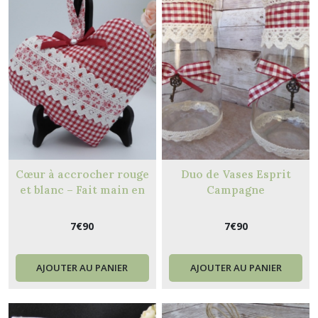
Cœur à accrocher rouge
Duo de Vases Esprit
et blanc – Fait main en
Campagne
coton
7
€
90
7
€
90
AJOUTER AU PANIER
AJOUTER AU PANIER