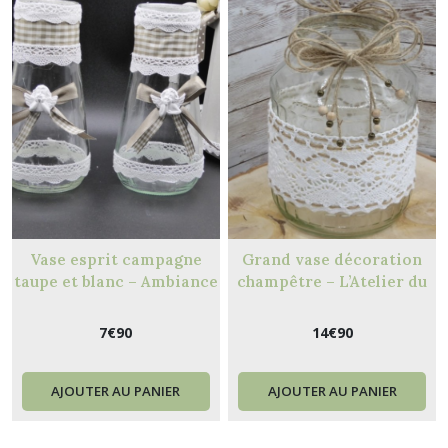
Vase esprit campagne
Grand vase décoration
taupe et blanc – Ambiance
champêtre – L’Atelier du
chic et naturelle
Val-Rousergue M2
7
€
90
14
€
90
AJOUTER AU PANIER
AJOUTER AU PANIER