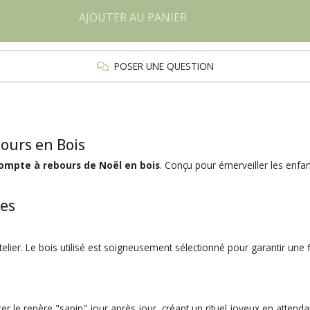
AJOUTER AU PANIER
POSER UNE QUESTION
ours en Bois
ompte à rebours de Noël en bois
. Conçu pour émerveiller les enfa
les
elier. Le bois utilisé est soigneusement sélectionné pour garantir une f
 le repère "sapin" jour après jour, créant un rituel joyeux en attenda