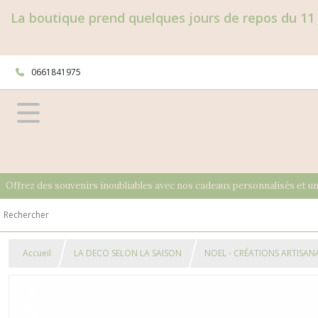
La boutique prend quelques jours de repos du 11 
0661841975
Offrez des souvenirs inoubliables avec nos cadeaux personnalisés et u
Accueil
LA DECO SELON LA SAISON
NOEL - CRÉATIONS ARTISAN