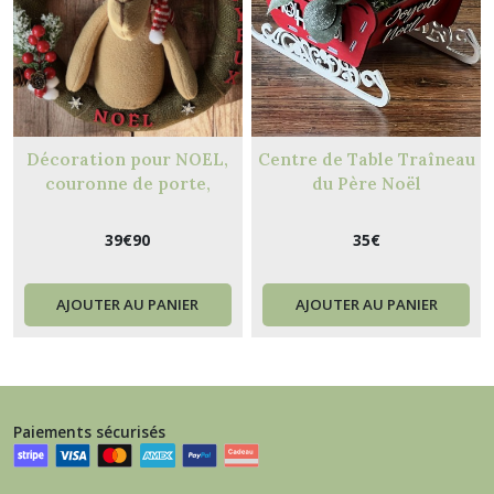
Décoration pour NOEL,
Centre de Table Traîneau
couronne de porte,
du Père Noël
couronne murale,
couronne à suspendre M9
39
€
90
35
€
AJOUTER AU PANIER
AJOUTER AU PANIER
Paiements sécurisés