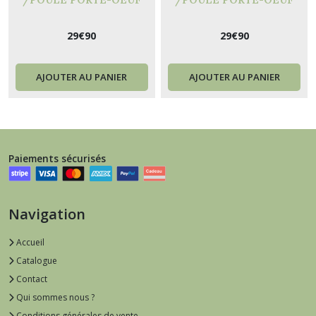
DECORATION CUISINE M2
DECORATION CUISINE M1
29
€
90
29
€
90
AJOUTER AU PANIER
AJOUTER AU PANIER
Paiements sécurisés
Navigation
Accueil
Catalogue
Contact
Qui sommes nous ?
Conditions générales de vente