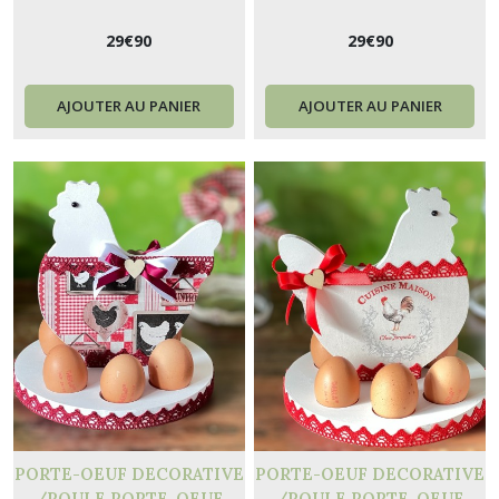
Table pour Pâques M4
œufs de Pâques M3
29
€
90
29
€
90
AJOUTER AU PANIER
AJOUTER AU PANIER
PORTE-OEUF DECORATIVE
PORTE-OEUF DECORATIVE
/POULE PORTE-OEUF
/POULE PORTE-OEUF